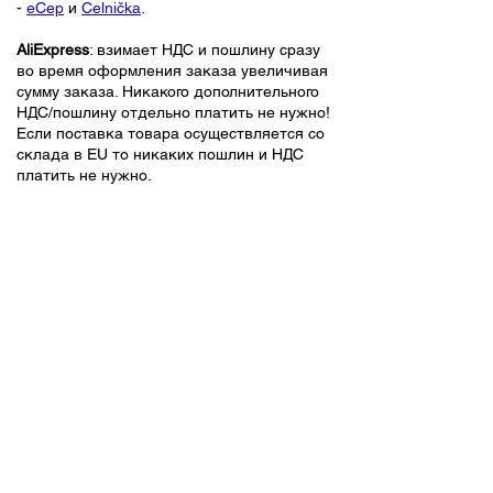
-
eCep
и
Celnička
.
AliExpress
: взимает НДС и пошлину сразу
во время оформления заказа увеличивая
сумму заказа. Никакого дополнительного
НДС/пошлину отдельно платить не нужно!
Если поставка товара осуществляется со
склада в EU то никаких пошлин и НДС
платить не нужно.
Необходимая информация в случае подачи
таможенной декларации:
номер доставки, присвоенный
перевозчиком
данные отправителя - имя, адрес, страна
отправки
цена товаров и транспорта
описание предмета
вес товара
Номер IOSS - только при покупке через
интернет-магазин, зарегистрированный в
системе IOSS.
Номер IOSS: