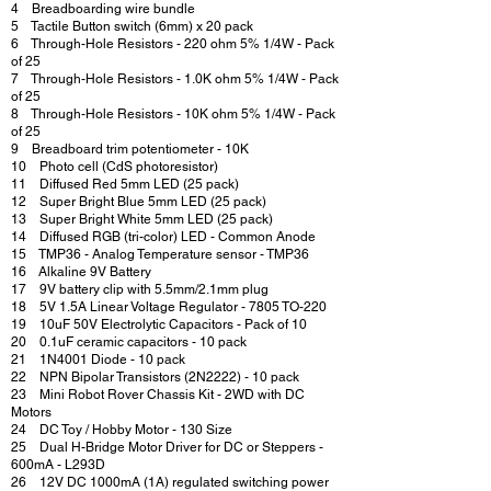
4 Breadboarding wire bundle
5 Tactile Button switch (6mm) x 20 pack
6 Through-Hole Resistors - 220 ohm 5% 1/4W - Pack
of 25
7 Through-Hole Resistors - 1.0K ohm 5% 1/4W - Pack
of 25
8 Through-Hole Resistors - 10K ohm 5% 1/4W - Pack
of 25
9 Breadboard trim potentiometer - 10K
10 Photo cell (CdS photoresistor)
11 Diffused Red 5mm LED (25 pack)
12 Super Bright Blue 5mm LED (25 pack)
13 Super Bright White 5mm LED (25 pack)
14 Diffused RGB (tri-color) LED - Common Anode
15 TMP36 - Analog Temperature sensor - TMP36
16 Alkaline 9V Battery
17 9V battery clip with 5.5mm/2.1mm plug
18 5V 1.5A Linear Voltage Regulator - 7805 TO-220
19 10uF 50V Electrolytic Capacitors - Pack of 10
20 0.1uF ceramic capacitors - 10 pack
21 1N4001 Diode - 10 pack
22 NPN Bipolar Transistors (2N2222) - 10 pack
23 Mini Robot Rover Chassis Kit - 2WD with DC
Motors
24 DC Toy / Hobby Motor - 130 Size
25 Dual H-Bridge Motor Driver for DC or Steppers -
600mA - L293D
26 12V DC 1000mA (1A) regulated switching power