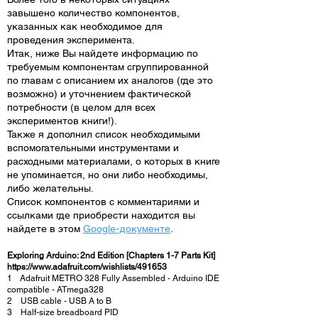
завышено количество компонентов,
указанных как необходимое для
проведения эксперимента.
Итак, ниже Вы найдете информацию по
требуемым компонентам сгруппированной
по главам с описанием их аналогов (где это
возможно) и уточнением фактической
потребности (в целом для всех
экспериментов книги!).
Также я дополнил список необходимыми
вспомогательными инструментами и
расходными материалами, о которых в книге
не упоминается, но они либо необходимы,
либо желательны.
Список компонентов с комментариями и
ссылками где приобрести находится вы
найдете в этом
Google-документе
.
Exploring Arduino: 2nd Edition [Chapters 1-7 Parts Kit]
https://www.adafruit.com/wishlists/491653
1 Adafruit METRO 328 Fully Assembled - Arduino IDE
compatible - ATmega328
2 USB cable - USB A to B
3 Half-size breadboard PID