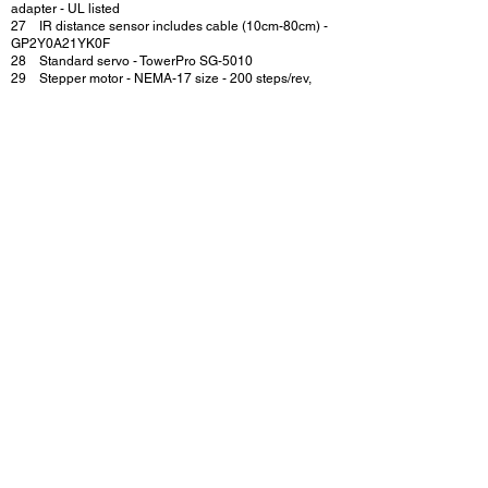
adapter - UL listed
27 IR distance sensor includes cable (10cm-80cm) -
GP2Y0A21YK0F
28 Standard servo - TowerPro SG-5010
29 Stepper motor - NEMA-17 size - 200 steps/rev,
12V 350mA
30 Speaker - 3" Diameter - 8 Ohm 1 Watt
Exploring Arduino: 2nd Edition [Chapters 8-14 Parts Kit]
https://www.adafruit.com/wishlists/491688
31 Piezo Buzzer - PS1240
32 Adafruit LIS3DH Triple-Axis Accelerometer
(+-2g/4g/8g/16g)
32 Miniature 5V Cooling Fan for Raspberry Pi (and
Other Computers)
33 Assembled Standard LCD 16x2 + extras - White
on Blue
33 74AHCT14 - Logic Level Inverter / Level Shifter
34 Adafruit Assembled Data Logging shield for
Arduino
34 CR1220 12mm Diameter - 3V Lithium Coin Cell
Battery - CR1220
35 SD/MicroSD Memory Card (8 GB SDHC)
35 5V 1A (1000mA) USB port power supply
36 Seeeduino Lite - ATmega32u4
36 Through-Hole Resistors - 100 ohm 5% 1/4W -
Pack of 25
37 Through-Hole Resistors - 4.7K ohm 5% 1/4W -
Pack of 25