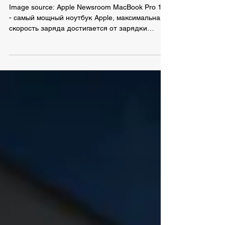
кабель
Image source: Apple Newsroom MacBook Pro 16"
- самый мощный ноутбук Apple, максимальная
скорость заряда достигается от зарядки
мощностью 140W (PD 3.1). Штатный комплект
(адаптер 140W и кабель USB-C to MagSafe 3)
отличный, однако не идеальный. Его слабые
места: один USB-C порт (одновременной
зарядки нескольких устройств сделать не
получится), вес и габариты, ограниченный
набор поддерживаемых протоколов заряда.
Ниже разберем подробнее требования к
зарядным адаптерам и кабелям д