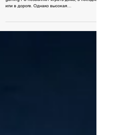
портативных консолей
Портативные игровые консоли и handheld
gaming PC позволяют играть дома, в поездке
или в дороге. Однако высокая
производительность требует достаточно
мощного источника питания. Зарядка от
смартфона может оказаться слишком слабой:
консоль будет заряжаться медленно,
перестанет заряжаться во время игры или
ограничит производительность. Большинство
современных портативных игровых устройств
заряжается через USB-C. Но одного разъема
USB-C недостаточно. Зарядный адаптер
должен поддер